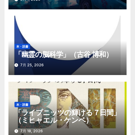
本・読書
「幽霊の脳科学」（古谷 博和）
7月 25, 2026
本・読書
「ライプニッツの輝ける７日間」
（ミヒャエル・ケンペ）
7月 18, 2026