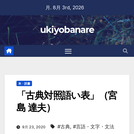
Skip
月. 8月 3rd, 2026
to
content
ukiyobanare
本・読書
「古典対照語い表」（宮
島 達夫）
#古典
,
#言語・文字・文法
9月 23, 2020