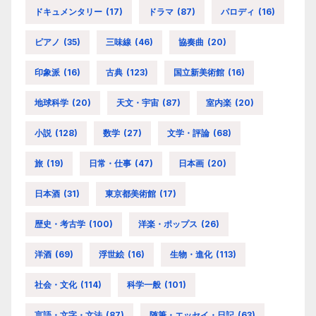
ドキュメンタリー
(17)
ドラマ
(87)
パロディ
(16)
ピアノ
(35)
三味線
(46)
協奏曲
(20)
印象派
(16)
古典
(123)
国立新美術館
(16)
地球科学
(20)
天文・宇宙
(87)
室内楽
(20)
小説
(128)
数学
(27)
文学・評論
(68)
旅
(19)
日常・仕事
(47)
日本画
(20)
日本酒
(31)
東京都美術館
(17)
歴史・考古学
(100)
洋楽・ポップス
(26)
洋酒
(69)
浮世絵
(16)
生物・進化
(113)
社会・文化
(114)
科学一般
(101)
言語・文字・文法
(87)
随筆・エッセイ・日記
(63)