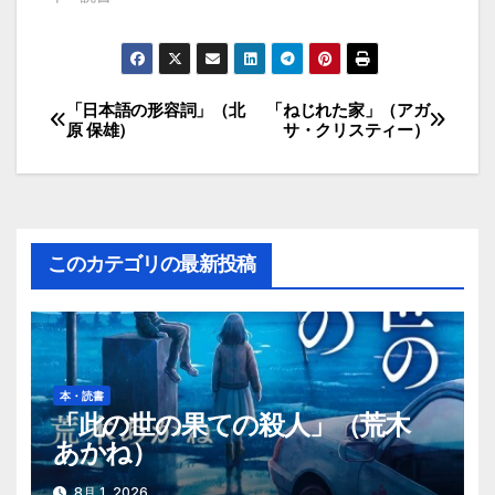
「日本語の形容詞」（北
「ねじれた家」（アガ
投
原 保雄）
サ・クリスティー）
稿
ナ
ビ
このカテゴリの最新投稿
ゲ
ー
シ
本・読書
「此の世の果ての殺人」（荒木
ョ
あかね）
ン
8月 1, 2026