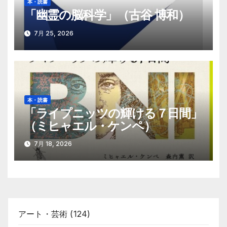
本・読書
「幽霊の脳科学」（古谷 博和）
7月 25, 2026
本・読書
「ライプニッツの輝ける７日間」
（ミヒャエル・ケンペ）
7月 18, 2026
アート・芸術
(124)