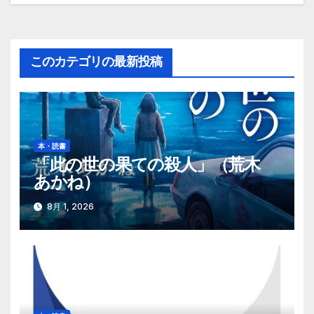
稿
ナ
ビ
このカテゴリの最新投稿
ゲ
ー
シ
本・読書
「此の世の果ての殺人」（荒木
ョ
あかね）
ン
8月 1, 2026