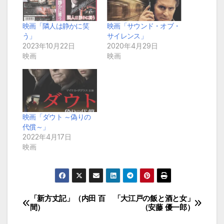
映画「隣人は静かに笑
映画「サウンド・オブ・
う」
サイレンス」
2023年10月22日
2020年4月29日
映画
映画
映画「ダウト ～偽りの
代償～」
2022年4月17日
映画
「新方丈記」（内田 百
「大江戸の飯と酒と女」
投
間）
（安藤 優一郎）