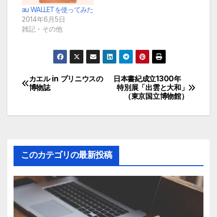
au WALLETを使ってみた
2014年6月5日
雑記・その他
カエル in プリニウスの
日本書紀成立1300年
投
博物誌
特別展「出雲と大和」
（東京国立博物館）
稿
ナ
ビ
このカテゴリの最新投稿
ゲ
ー
シ