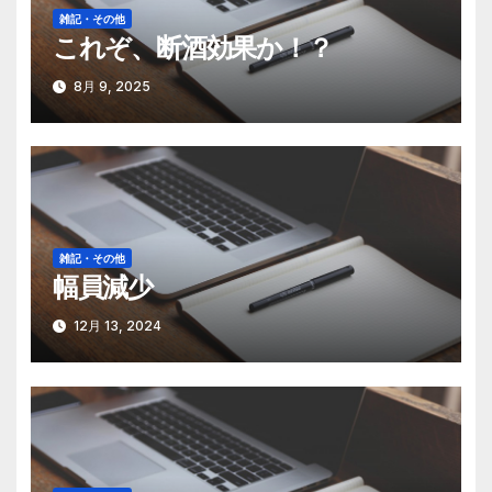
ョ
雑記・その他
これぞ、断酒効果か！？
ン
8月 9, 2025
雑記・その他
幅員減少
12月 13, 2024