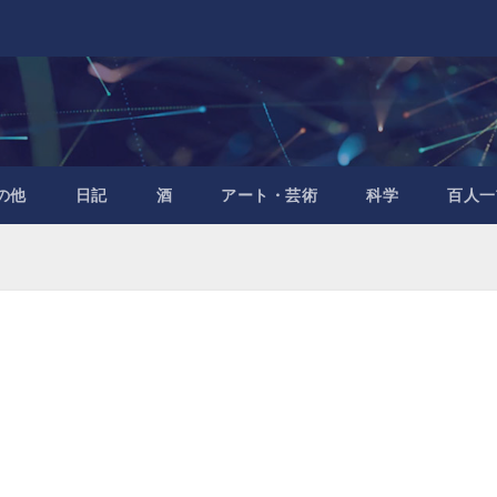
の他
日記
酒
アート・芸術
科学
百人一