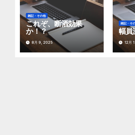
ー
シ
雑記・その他
ョ
これぞ、断酒効果
雑記・そ
か！？
幅員
ン
8月 9, 2025
12月 1