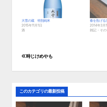
大雪の蔵 特別純米
春を告げる
2015年11月1日
2014年3月
酒
雑記・その
時じけめやも
投
稿
ナ
ビ
このカテゴリの最新投稿
ゲ