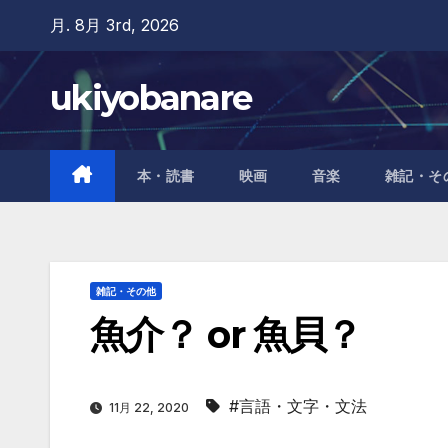
Skip
月. 8月 3rd, 2026
to
content
ukiyobanare
本・読書
映画
音楽
雑記・そ
雑記・その他
魚介？ or 魚貝？
#言語・文字・文法
11月 22, 2020