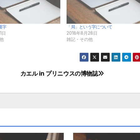
漢字
「局」という字について
11日
2018年8月28日
他
雑記・その他
カエル in プリニウスの博物誌