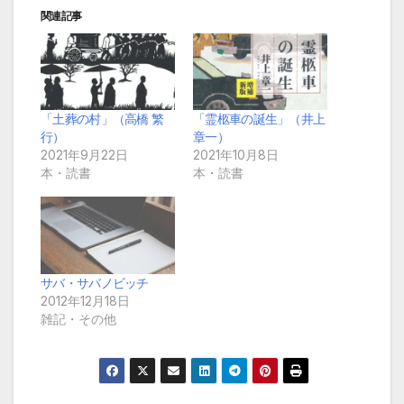
関連記事
「土葬の村」（高橋 繁
「霊柩車の誕生」（井上
行）
章一）
2021年9月22日
2021年10月8日
本・読書
本・読書
サバ・サバノビッチ
2012年12月18日
雑記・その他