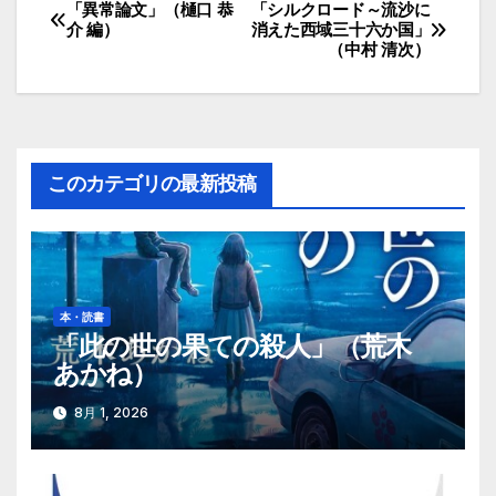
「異常論文」（樋口 恭
「シルクロード～流沙に
投
介 編）
消えた西域三十六か国」
（中村 清次）
稿
ナ
ビ
このカテゴリの最新投稿
ゲ
ー
シ
本・読書
ョ
「此の世の果ての殺人」（荒木
あかね）
ン
8月 1, 2026