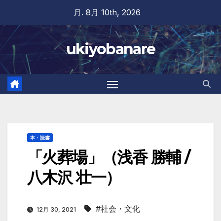
Skip
月. 8月 10th, 2026
to
content
ukiyobanare
本・読書
「火葬場」（浅香 勝輔 /
八木沢 壮一）
#社会・文化
12月 30, 2021