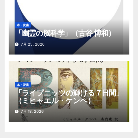
本・読書
「幽霊の脳科学」（古谷 博和）
7月 25, 2026
本・読書
「ライプニッツの輝ける７日間」
（ミヒャエル・ケンペ）
7月 18, 2026