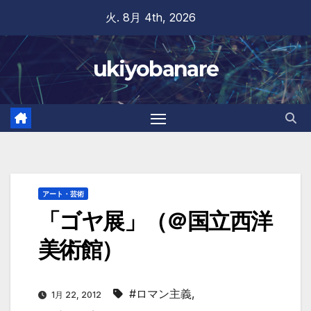
Skip
火. 8月 4th, 2026
to
content
ukiyobanare
アート・芸術
「ゴヤ展」（＠国立西洋
美術館）
#ロマン主義
,
1月 22, 2012