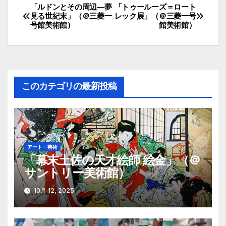
「ルドンとその周辺―夢
「トゥールーズ＝ロート
投
見る世紀末」（＠三菱一
レック展」（＠三菱一号
号館美術館）
館美術館）
稿
ナ
ビ
このカテゴリの最新投稿
ゲ
ー
シ
アート・芸術
ョ
「幕末土佐の天才絵師 絵金」（＠
サントリー美術館）
ン
10月 12, 2025