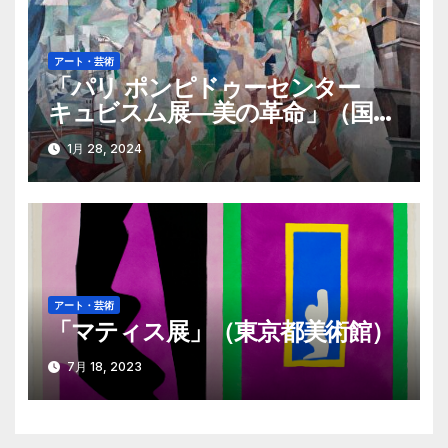
アート・芸術
「パリ ポンピドゥーセンター
キュビスム展―美の革命」（国立
西洋美術館）
1月 28, 2024
アート・芸術
「マティス展」（東京都美術館）
7月 18, 2023