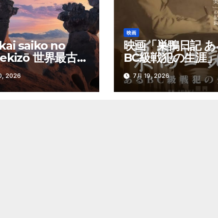
映画
ai saiko no
映画「巣鴨日記 あ
sekizō 世界最古の
BC級戦犯の生涯」
像」
, 2026
7月 19, 2026