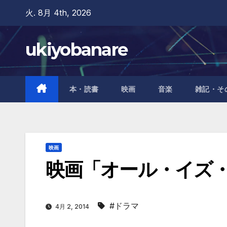
Skip
火. 8月 4th, 2026
to
content
ukiyobanare
本・読書
映画
音楽
雑記・そ
映画
映画「オール・イズ
#ドラマ
4月 2, 2014