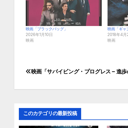
映画「ブラックバッグ」
映画「ギャ
2026年1月10日
2018年4月
映画
映画
映画「サバイビング・プログレス – 進
投
稿
ナ
ビ
このカテゴリの最新投稿
ゲ