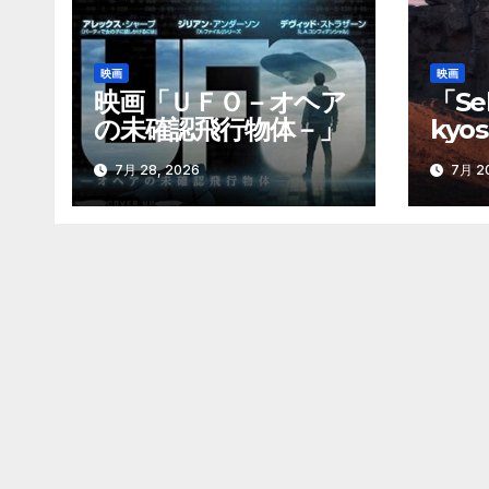
ー
シ
映画
映画
ョ
映画「ＵＦＯ－オヘア
「Sek
の未確認飛行物体－」
kyo
ン
巨石
7月 28, 2026
7月 20