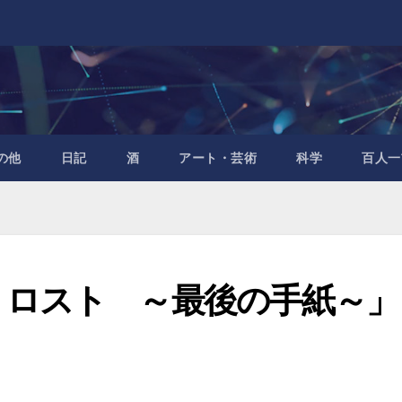
の他
日記
酒
アート・芸術
科学
百人一
・ロスト ～最後の手紙～」