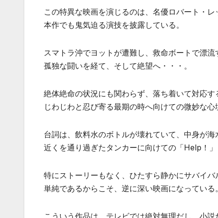
この特異な映画を演じるのは、名優ロバート・レ
本作でも鬼気迫る演技を披露している。
スマトラ沖でヨットが遭難し、救命ボートで漂流
孤独な闘いを経て、そして絶望へ・・・。
絶体絶命の状況にも関わらず、落ち着いて対応す
じわじわと忍び寄る最期の時へ向けての微妙な心
台詞は、飲料水のボトルが壊れていて、中身が海水
近くを通り過ぎたタンカーに向けての「Help！
特にストーリーもなく、ひたすら静かにサバイバ
単純であるからこそ、逆に深い映画になっている
こういう作品は、テレビでは絶対無理だし、小説