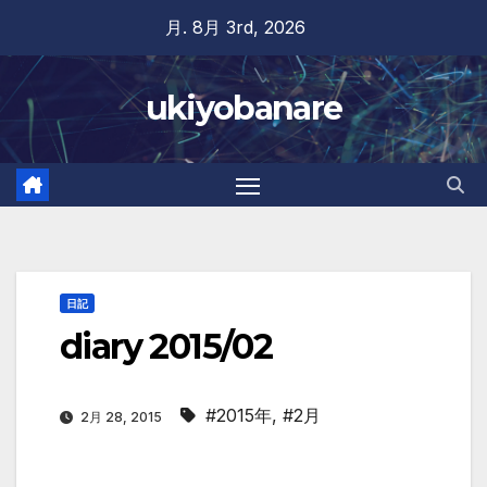
Skip
月. 8月 3rd, 2026
to
content
ukiyobanare
日記
diary 2015/02
#2015年
,
#2月
2月 28, 2015