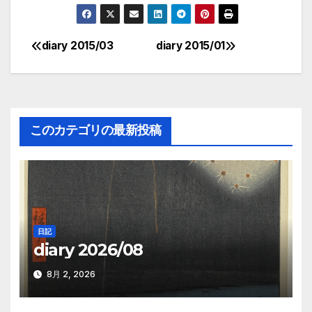
diary 2015/03
diary 2015/01
投
稿
ナ
このカテゴリの最新投稿
ビ
ゲ
ー
シ
日記
diary 2026/08
ョ
ン
8月 2, 2026