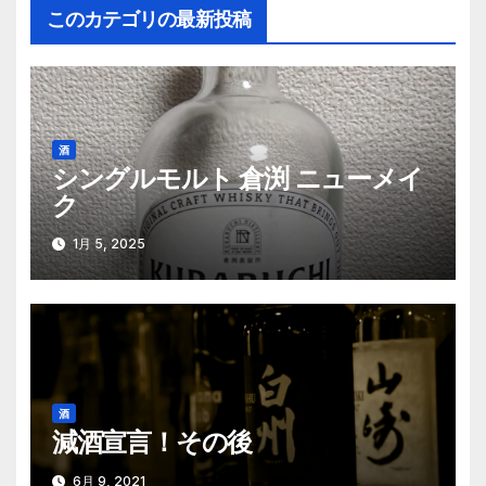
このカテゴリの最新投稿
ビ
ゲ
ー
酒
シ
シングルモルト 倉渕 ニューメイ
ク
ョ
ン
1月 5, 2025
酒
減酒宣言！その後
6月 9, 2021