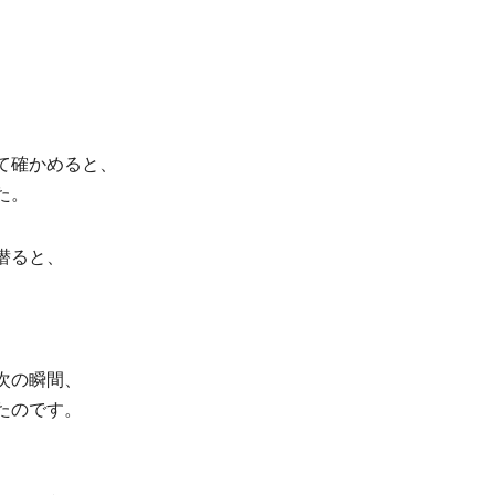
。
て確かめると、
た。
潜ると、
次の瞬間、
たのです。