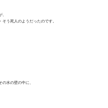
が、
・そう死人のようだったのです。
。
その水の壁の中に、