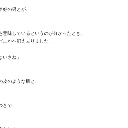
恰好の男とが、
。
を意味しているというのが分かったとき、
どこかへ消え去りました。
ないさね」
の皮のような肌と、
つきで、