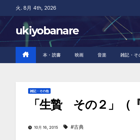
Skip
火. 8月 4th, 2026
to
content
ukiyobanare
本・読書
映画
音楽
雑記・そ
雑記・その他
「生贄 その２」（
#古典
10月 16, 2015