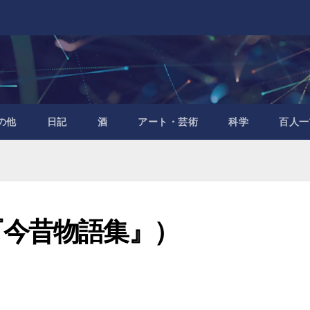
の他
日記
酒
アート・芸術
科学
百人一
『今昔物語集』）