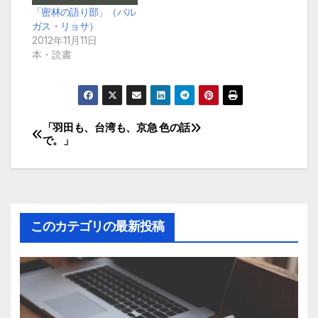
「密林の語り部」（バル
ガス・リョサ）
2012年11月11日
本・読書
「羽田も、台湾も、京急
色の話
投
で。」
稿
ナ
ビ
このカテゴリの最新投稿
ゲ
ー
シ