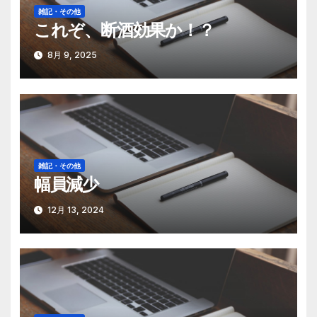
雑記・その他
ョ
これぞ、断酒効果か！？
ン
8月 9, 2025
雑記・その他
幅員減少
12月 13, 2024