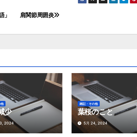
語」
肩関節周囲炎
の他
雑記・その他
減少
葉桜のこと
3, 2024
5月 24, 2024