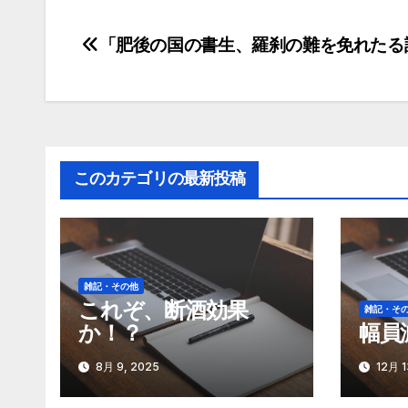
「肥後の国の書生、羅刹の難を免れたる
投
稿
ナ
ビ
このカテゴリの最新投稿
ゲ
ー
シ
雑記・その他
ョ
これぞ、断酒効果
雑記・そ
か！？
幅員
ン
8月 9, 2025
12月 1