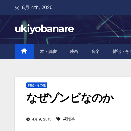
Skip
火. 8月 4th, 2026
to
content
ukiyobanare
本・読書
映画
音楽
雑記・そ
雑記・その他
なぜゾンビなのか
#雑学
4月 9, 2015