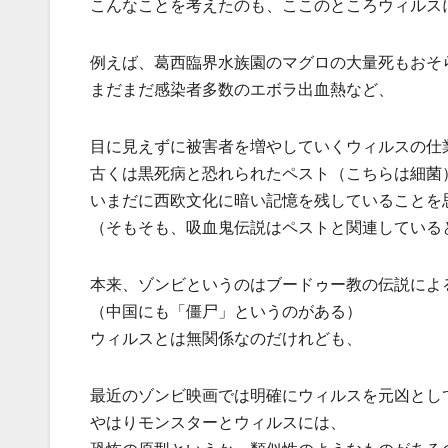
こんなことを考えたのも、ここのところウィルス
例えば、葛西臨界水族園のマグロの大量死もおそ
まだまだ感染者多数のエボラ出血熱など、
目に見えずに被害者を増やしていくウィルスの仕
古くは黒死病と恐れられたペスト（こちらは細菌
いまだに西欧文化に暗い記憶を残していることを
（そもそも、吸血鬼伝説はペストと関連している
本来、ゾンビというのはブードゥー教の伝説によ
（中国にも「僵尸」というのがある）
ウィルスとは無関係なのだけれども、
最近のゾンビ映画では明確にウィルスを元凶とし
やはりモンスターとウィルスには、