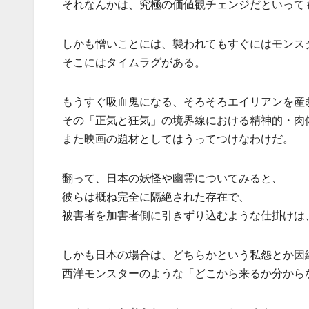
それなんかは、究極の価値観チェンジだといって
しかも憎いことには、襲われてもすぐにはモンス
そこにはタイムラグがある。
もうすぐ吸血鬼になる、そろそろエイリアンを産
その「正気と狂気」の境界線における精神的・肉
また映画の題材としてはうってつけなわけだ。
翻って、日本の妖怪や幽霊についてみると、
彼らは概ね完全に隔絶された存在で、
被害者を加害者側に引きずり込むような仕掛けは
しかも日本の場合は、どちらかという私怨とか因
西洋モンスターのような「どこから来るか分から