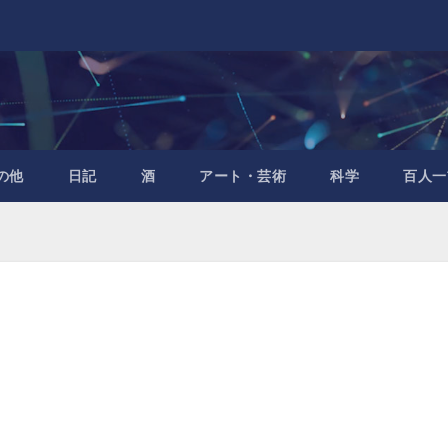
の他
日記
酒
アート・芸術
科学
百人一