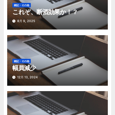
シ
雑記・その他
これぞ、断酒効果か！？
ョ
ン
8月 9, 2025
雑記・その他
幅員減少
12月 13, 2024