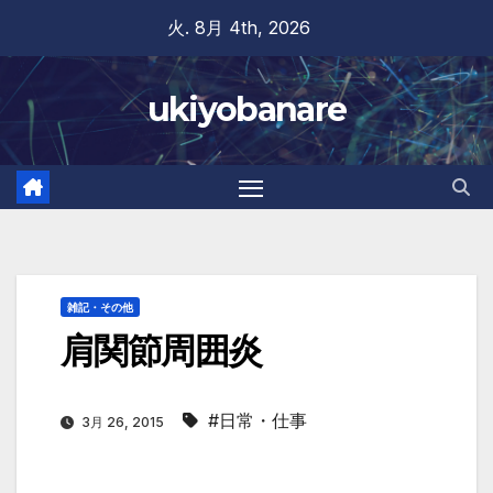
Skip
火. 8月 4th, 2026
to
content
ukiyobanare
雑記・その他
肩関節周囲炎
#日常・仕事
3月 26, 2015