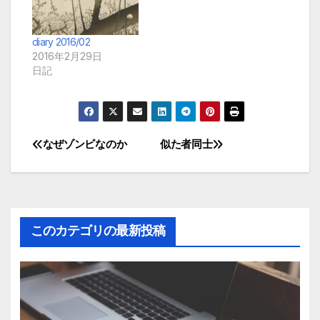
diary 2016/02
2016年2月29日
日記
なぜゾンビなのか
似た者同士
投
稿
ナ
このカテゴリの最新投稿
ビ
ゲ
ー