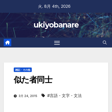
Skip
火. 8月 4th, 2026
to
content
ukiyobanare
雑記・その他
似た者同士
#言語・文字・文法
3月 24, 2015