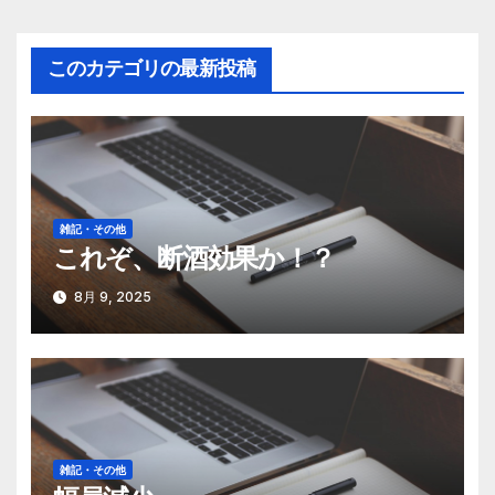
ナ
このカテゴリの最新投稿
ビ
ゲ
ー
シ
雑記・その他
これぞ、断酒効果か！？
ョ
ン
8月 9, 2025
雑記・その他