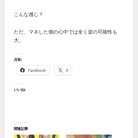
こんな感じ？
ただ、マネした側の心中では全く逆の可能性も
大。
共有:
Facebook
X
いいね:
関連記事