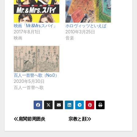
映画「Mr.&Mrs.スパイ」
ホロヴィッツといえば
2017年8月1日
2010年3月25日
映画
音楽
百人一首替へ歌（No.0）
2020年5月30日
百人一首替へ歌
肩関節周囲炎
宗教と顔
投
稿