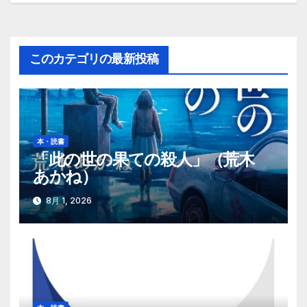
ナ
ビ
このカテゴリの最新投稿
ゲ
ー
シ
本・読書
「此の世の果ての殺人」（荒木
ョ
あかね）
ン
8月 1, 2026