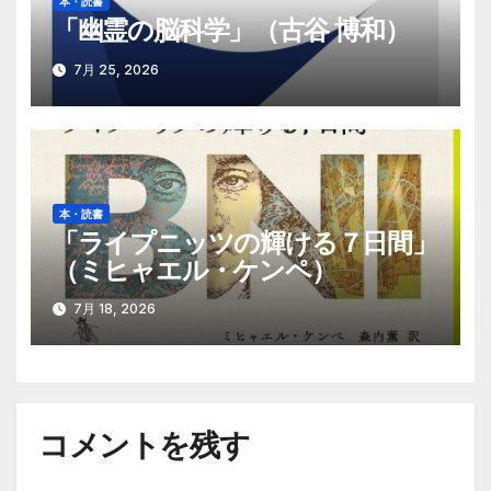
本・読書
「幽霊の脳科学」（古谷 博和）
7月 25, 2026
本・読書
「ライプニッツの輝ける７日間」
（ミヒャエル・ケンペ）
7月 18, 2026
コメントを残す