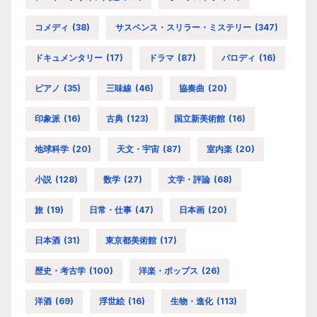
コメディ
(38)
サスペンス・スリラー・ミステリー
(347)
ドキュメンタリー
(17)
ドラマ
(87)
パロディ
(16)
ピアノ
(35)
三味線
(46)
協奏曲
(20)
印象派
(16)
古典
(123)
国立新美術館
(16)
地球科学
(20)
天文・宇宙
(87)
室内楽
(20)
小説
(128)
数学
(27)
文学・評論
(68)
旅
(19)
日常・仕事
(47)
日本画
(20)
日本酒
(31)
東京都美術館
(17)
歴史・考古学
(100)
洋楽・ポップス
(26)
洋酒
(69)
浮世絵
(16)
生物・進化
(113)