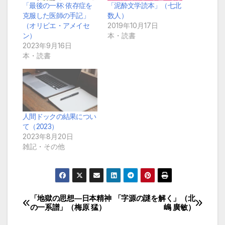
「最後の一杯: 依存症を
「泥酔文学読本」（七北
克服した医師の手記」
数人）
（オリビエ・アメイセ
2019年10月17日
ン）
本・読書
2023年9月16日
本・読書
人間ドックの結果につい
て（2023）
2023年8月20日
雑記・その他
「地獄の思想―日本精神
「字源の謎を解く」（北
投
の一系譜」（梅原 猛）
嶋 廣敏）
稿