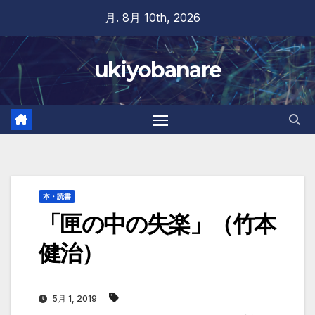
Skip
月. 8月 10th, 2026
to
content
ukiyobanare
本・読書
「匣の中の失楽」（竹本
健治）
5月 1, 2019