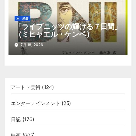
本・読書
「ライプニッツの輝ける７日間」
（ミヒャエル・ケンペ）
7月 18, 2026
アート・芸術
(124)
エンターテインメント
(25)
日記
(176)
映画
(605)