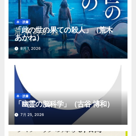
ー
シ
本・読書
ョ
「此の世の果ての殺人」（荒木
あかね）
ン
8月 1, 2026
本・読書
「幽霊の脳科学」（古谷 博和）
7月 25, 2026