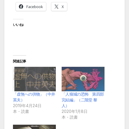
Facebook
X
いいね:
関連記事
「虚無への供物」（中井
「人狼城の恐怖 第四部
英夫）
完結編」（二階堂 黎
2019年4月24日
人）
本・読書
2020年1月8日
本・読書