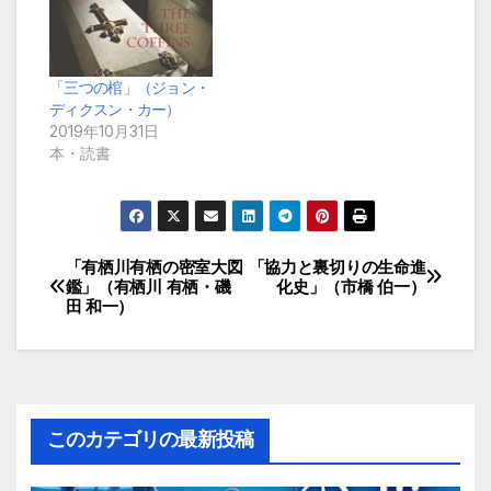
「三つの棺」（ジョン・
ディクスン・カー）
2019年10月31日
本・読書
「有栖川有栖の密室大図
「協力と裏切りの生命進
投
鑑」（有栖川 有栖・磯
化史」（市橋 伯一）
田 和一）
稿
ナ
ビ
このカテゴリの最新投稿
ゲ