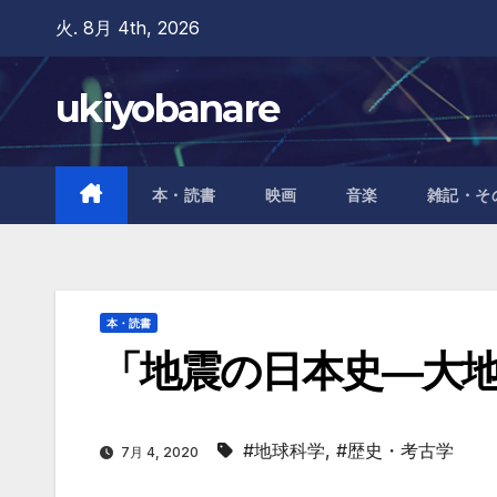
Skip
火. 8月 4th, 2026
to
content
ukiyobanare
本・読書
映画
音楽
雑記・そ
本・読書
「地震の日本史―大地
#地球科学
,
#歴史・考古学
7月 4, 2020