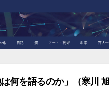
の他
日記
酒
アート・芸術
科学
百人一
は何を語るのか」（寒川 