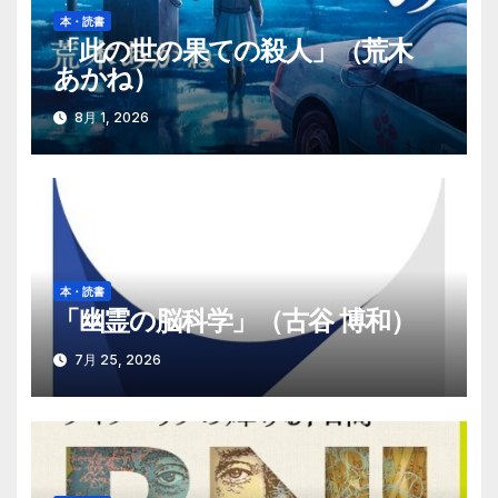
本・読書
ョ
「此の世の果ての殺人」（荒木
あかね）
ン
8月 1, 2026
本・読書
「幽霊の脳科学」（古谷 博和）
7月 25, 2026