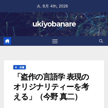
Skip
火. 8月 4th, 2026
to
content
ukiyobanare
本・読書
「盗作の言語学 表現の
オリジナリティーを考
える」（今野 真二）