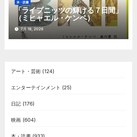
本・読書
「ライプニッツの輝ける７日間」
（ミヒャエル・ケンペ）
7月 18, 2026
アート・芸術
(124)
エンターテインメント
(25)
日記
(176)
映画
(604)
本・読書
(933)