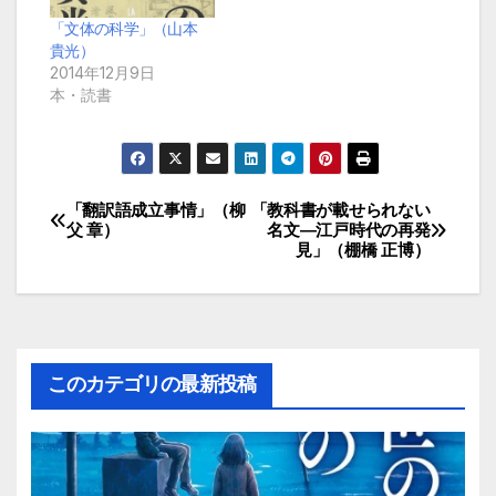
「文体の科学」（山本
貴光）
2014年12月9日
本・読書
「翻訳語成立事情」（柳
「教科書が載せられない
投
父 章）
名文―江戸時代の再発
見」（棚橋 正博）
稿
ナ
ビ
このカテゴリの最新投稿
ゲ
ー
シ