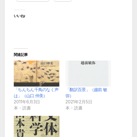
いいね:
関連記事
「ちんちん千鳥のなく声
「翻訳百景」（越前 敏
は」（山口 仲美）
弥）
2011年6月3日
2021年2月5日
本・読書
本・読書