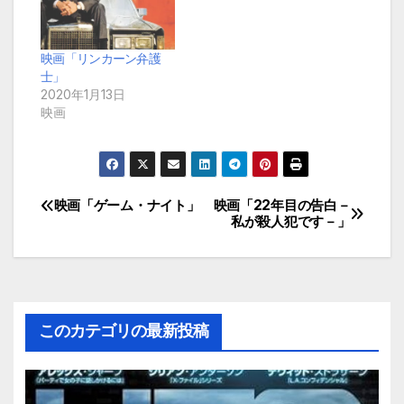
映画「リンカーン弁護
士」
2020年1月13日
映画
映画「ゲーム・ナイト」
映画「22年目の告白－
投
私が殺人犯です－」
稿
ナ
ビ
このカテゴリの最新投稿
ゲ
ー