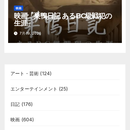
映画
映画「巣鴨日記 あるBC級戦犯の
生涯」
7月 19, 2026
アート・芸術
(124)
エンターテインメント
(25)
日記
(176)
映画
(604)