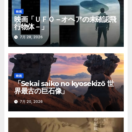
シ
映画
映画「ＵＦＯ－オヘアの未確認飛
ョ
行物体－」
ン
7月 28, 2026
映画
「Sekai saiko no kyosekizō 世
界最古の巨石像」
7月 20, 2026