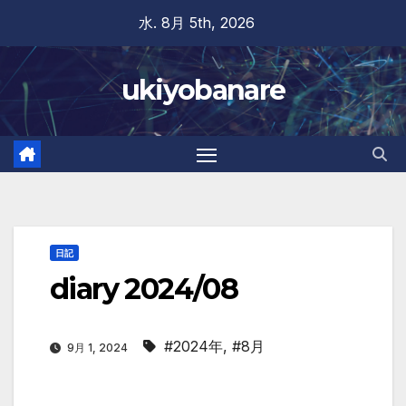
Skip
水. 8月 5th, 2026
to
content
ukiyobanare
日記
diary 2024/08
#2024年
,
#8月
9月 1, 2024