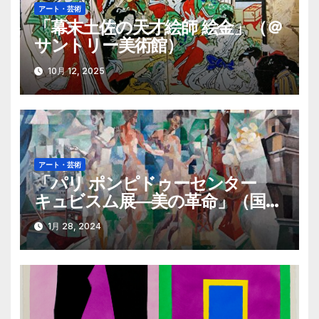
アート・芸術
ョ
「幕末土佐の天才絵師 絵金」（＠
サントリー美術館）
ン
10月 12, 2025
アート・芸術
「パリ ポンピドゥーセンター
キュビスム展―美の革命」（国立
西洋美術館）
1月 28, 2024