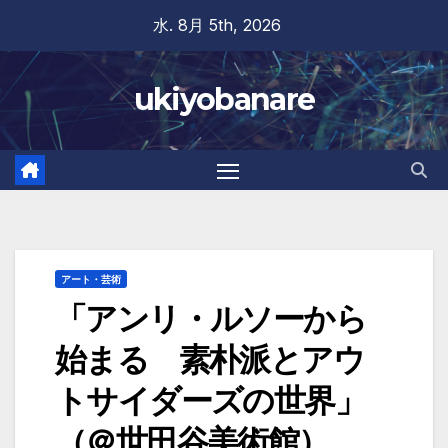
Skip
水. 8月 5th, 2026
to
content
ukiyobanare
アート・芸術
「アンリ・ルソーから
始まる 素朴派とアウ
トサイダーズの世界」
（＠世田谷美術館）