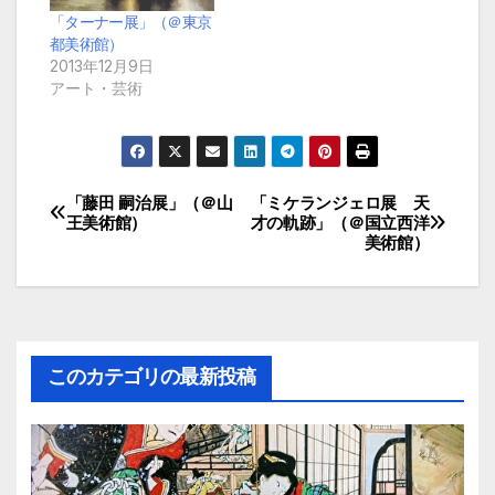
「ターナー展」（＠東京
都美術館）
2013年12月9日
アート・芸術
「藤田 嗣治展」（＠山
「ミケランジェロ展 天
投
王美術館）
才の軌跡」（＠国立西洋
美術館）
稿
ナ
ビ
このカテゴリの最新投稿
ゲ
ー
シ