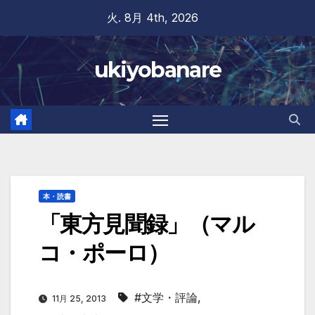
Skip
火. 8月 4th, 2026
to
content
ukiyobanare
本・読書
「東方見聞録」（マル
コ・ポーロ）
#文学・評論
,
11月 25, 2013