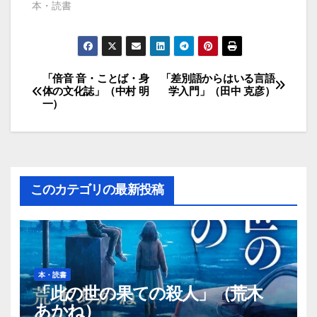
本・読書
「倍音 音・ことば・身
「差別語からはいる言語
投
体の文化誌」（中村 明
学入門」（田中 克彦）
一）
稿
ナ
ビ
このカテゴリの最新投稿
ゲ
ー
シ
本・読書
ョ
「此の世の果ての殺人」（荒木
あかね）