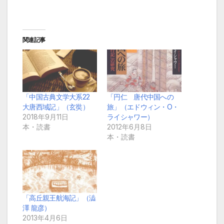
関連記事
「中国古典文学大系22
「円仁 唐代中国への
大唐西域記」（玄奘）
旅」（エドウィン・O・
2018年9月11日
ライシャワー）
本・読書
2012年6月8日
本・読書
「高丘親王航海記」（澁
澤 龍彦）
2013年4月6日