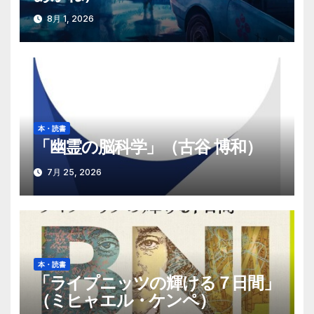
ン
8月 1, 2026
本・読書
「幽霊の脳科学」（古谷 博和）
7月 25, 2026
本・読書
「ライプニッツの輝ける７日間」
（ミヒャエル・ケンペ）