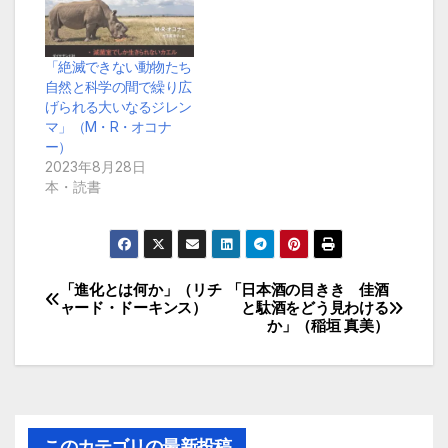
「絶滅できない動物たち
自然と科学の間で繰り広
げられる大いなるジレン
マ」（M・R・オコナ
ー）
2023年8月28日
本・読書
「進化とは何か」（リチ
「日本酒の目きき 佳酒
投
ャード・ドーキンス）
と駄酒をどう見わける
か」（稲垣 真美）
稿
ナ
ビ
このカテゴリの最新投稿