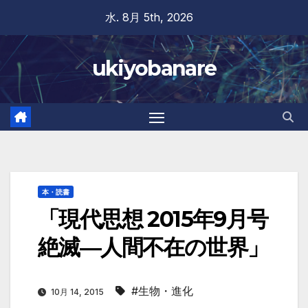
Skip
水. 8月 5th, 2026
to
content
ukiyobanare
本・読書
「現代思想 2015年9月号
絶滅―人間不在の世界」
#生物・進化
10月 14, 2015