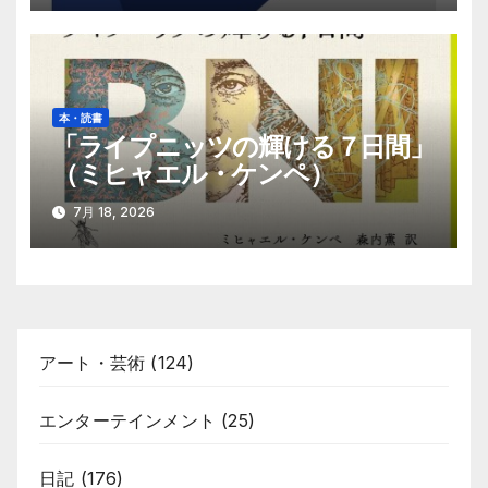
本・読書
「ライプニッツの輝ける７日間」
（ミヒャエル・ケンペ）
7月 18, 2026
アート・芸術
(124)
エンターテインメント
(25)
日記
(176)