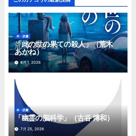
ゲ
ー
シ
本・読書
ョ
「此の世の果ての殺人」（荒木
あかね）
ン
8月 1, 2026
本・読書
「幽霊の脳科学」（古谷 博和）
7月 25, 2026