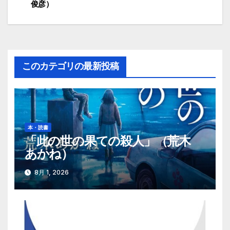
俊彦）
稿
ナ
ビ
このカテゴリの最新投稿
ゲ
ー
シ
本・読書
ョ
「此の世の果ての殺人」（荒木
あかね）
ン
8月 1, 2026