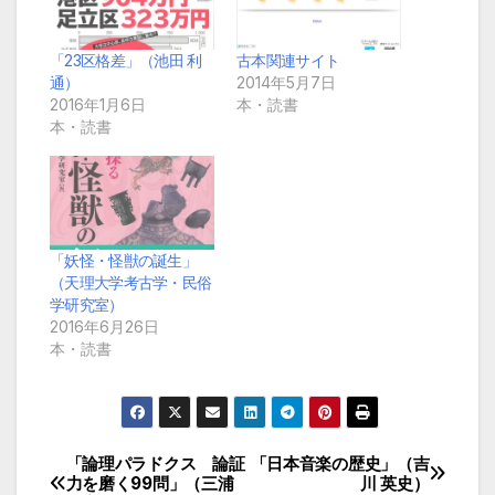
「23区格差」（池田 利
古本関連サイト
通）
2014年5月7日
2016年1月6日
本・読書
本・読書
「妖怪・怪獣の誕生」
（天理大学考古学・民俗
学研究室）
2016年6月26日
本・読書
「論理パラドクス 論証
「日本音楽の歴史」（吉
投
力を磨く99問」（三浦
川 英史）