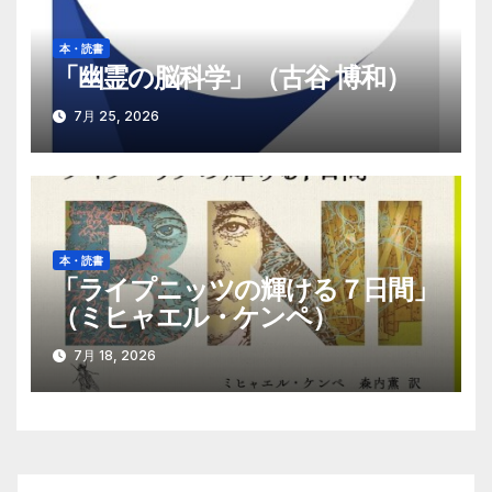
本・読書
「幽霊の脳科学」（古谷 博和）
7月 25, 2026
本・読書
「ライプニッツの輝ける７日間」
（ミヒャエル・ケンペ）
7月 18, 2026