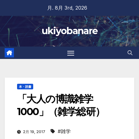
Skip
月. 8月 3rd, 2026
to
content
ukiyobanare
本・読書
「大人の博識雑学
1000」（雑学総研）
#雑学
2月 19, 2017