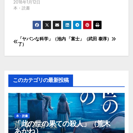
2018年1月12日
本・読書
「ヤバンな科学」（池内
「富士」（武田 泰淳）
投
了）
稿
ナ
ビ
このカテゴリの最新投稿
ゲ
ー
シ
本・読書
「此の世の果ての殺人」（荒木
ョ
あかね）