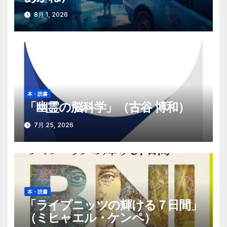
ン
8月 1, 2026
本・読書
「幽霊の脳科学」（古谷 博和）
7月 25, 2026
本・読書
「ライプニッツの輝ける７日間」
（ミヒャエル・ケンペ）