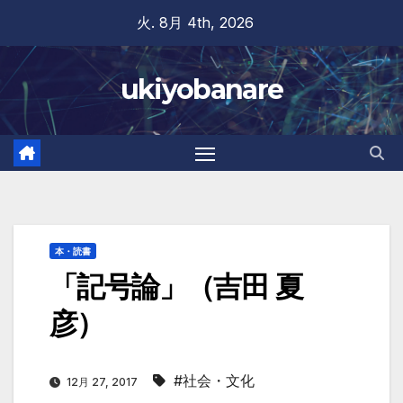
Skip
火. 8月 4th, 2026
to
content
ukiyobanare
本・読書
「記号論」（吉田 夏
彦）
#社会・文化
12月 27, 2017