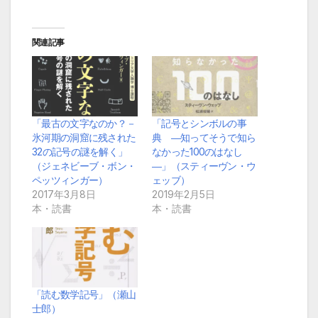
関連記事
「最古の文字なのか？－
「記号とシンボルの事
氷河期の洞窟に残された
典 ―知ってそうで知ら
32の記号の謎を解く」
なかった100のはなし
（ジェネビーブ・ボン・
―」（スティーヴン・ウ
ペッツィンガー）
ェッブ）
2017年3月8日
2019年2月5日
本・読書
本・読書
「読む数学記号」（瀬山
士郎）