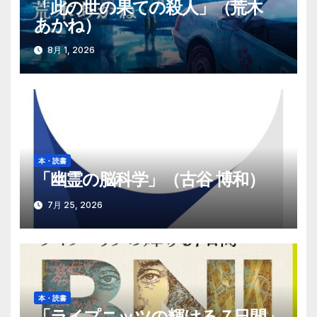
「此の世の果ての殺人」（荒木
ョ
あかね）
ン
8月 1, 2026
本・読書
「幽霊の脳科学」（古谷 博和）
7月 25, 2026
本・読書
「ライプニッツの輝ける７日間」