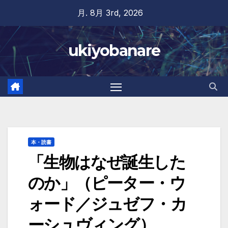
Skip
月. 8月 3rd, 2026
to
content
ukiyobanare
本・読書
「生物はなぜ誕生した
のか」（ピーター・ウ
ォード／ジュゼフ・カ
ーシュヴィング）