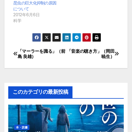
昆虫の巨大化抑制の原因
について
2012年6月6日
科学
「マーラーを識る」（前
「音楽の聴き方」（岡田
投
島 良雄）
暁生）
稿
ナ
ビ
このカテゴリの最新投稿
ゲ
ー
シ
本・読書