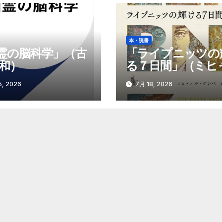
本・読書
霊の脳科学」（古
「ライプニッツの
博和）
る７日間」（ミヒ
ル・ケンペ）
, 2026
7月 18, 2026