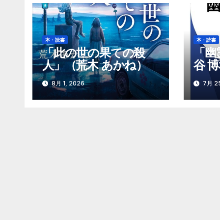
ー
シ
本・読書
本・読書
ョ
「此の世の果ての殺
「幽
人」（荒木 あかね）
谷 
ン
8月 1, 2026
7月 25