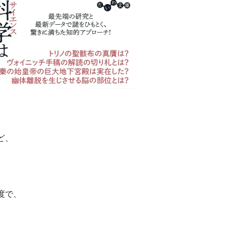
ど、
度で、