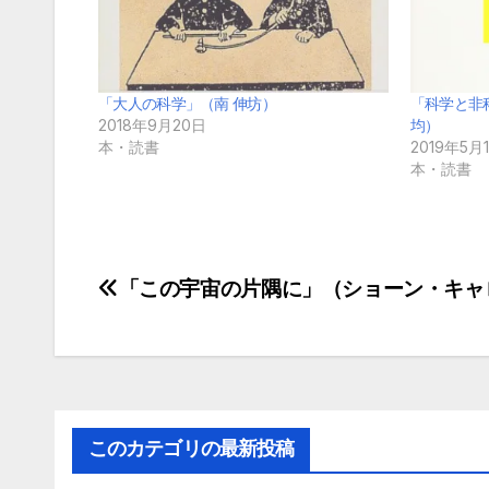
「大人の科学」（南 伸坊）
「科学と非
2018年9月20日
均）
本・読書
2019年5月
本・読書
「この宇宙の片隅に」（ショーン・キャ
投
稿
ナ
ビ
このカテゴリの最新投稿
ゲ