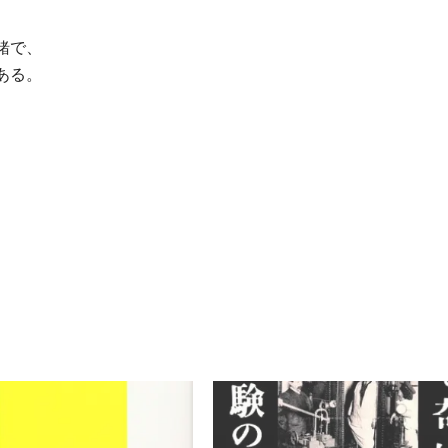
緒で、
ある。