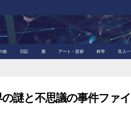
の他
日記
酒
アート・芸術
科学
百人一
世界の謎と不思議の事件ファイ