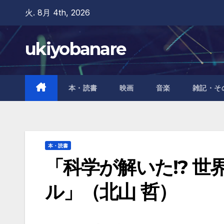
Skip
火. 8月 4th, 2026
to
content
ukiyobanare
本・読書
映画
音楽
雑記・そ
本・読書
「科学が解いた!? 
ル」（北山 哲）