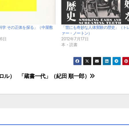
科学 その正体を探る」（中屋敷
「世にも奇妙な人体実験の歴史」（ト
ァー・ノートン）
16日
2012年7月17日
本・読書
ロル）
「蔵書一代」（紀田 順一郎）