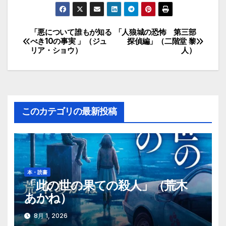
「悪について誰もが知る
「人狼城の恐怖 第三部
投
べき10の事実 」（ジュ
探偵編」（二階堂 黎
リア・ショウ）
人）
稿
ナ
ビ
このカテゴリの最新投稿
ゲ
ー
シ
本・読書
ョ
「此の世の果ての殺人」（荒木
あかね）
ン
8月 1, 2026