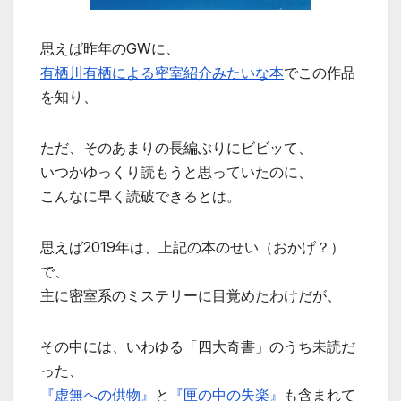
思えば昨年のGWに、
有栖川有栖による密室紹介みたいな本
でこの作品
を知り、
ただ、そのあまりの長編ぶりにビビッて、
いつかゆっくり読もうと思っていたのに、
こんなに早く読破できるとは。
思えば2019年は、上記の本のせい（おかげ？）
で、
主に密室系のミステリーに目覚めたわけだが、
その中には、いわゆる「四大奇書」のうち未読だ
った、
『虚無への供物』
と
『匣の中の失楽』
も含まれて