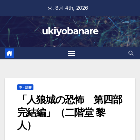
Skip
火. 8月 4th, 2026
to
content
ukiyobanare
本・読書
「人狼城の恐怖 第四部
完結編」（二階堂 黎
人）