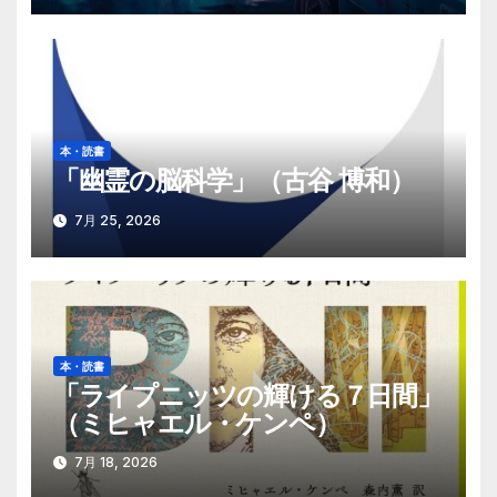
本・読書
「幽霊の脳科学」（古谷 博和）
7月 25, 2026
本・読書
「ライプニッツの輝ける７日間」
（ミヒャエル・ケンペ）
7月 18, 2026