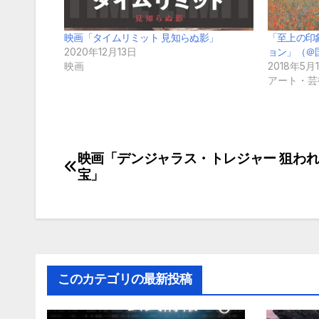
映画「タイムリミット 見知らぬ影」
「至上の印
2020年12月13日
ョン」（＠
映画
2018年5月
アート・芸
映画「デンジャラス・トレジャー 狙わ
投
宝」
稿
ナ
ビ
ゲ
このカテゴリの最新投稿
ー