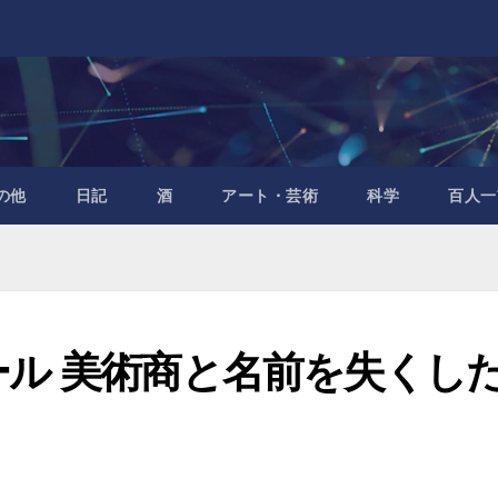
の他
日記
酒
アート・芸術
科学
百人一
ル 美術商と名前を失くし