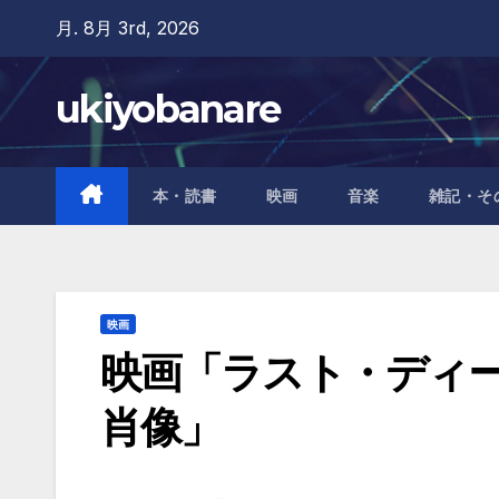
Skip
月. 8月 3rd, 2026
to
content
ukiyobanare
本・読書
映画
音楽
雑記・そ
映画
映画「ラスト・ディー
肖像」