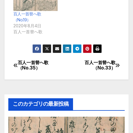
百人一首替へ歌
（No.19）
2020年8月4日
百人一首替へ歌
百人一首替へ歌
百人一首替へ歌
投
（No.35）
（No.33）
稿
ナ
ビ
このカテゴリの最新投稿
ゲ
ー