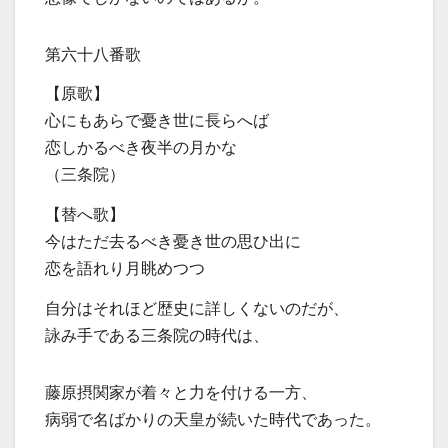
第六十八番歌
【原歌】
心にもあらで憂き世に長らへば
恋しかるべき夜半の月かな
（三条院）
【替へ歌】
今はただ去るべき憂き世の思ひ出に
恋を語れり月眺めつつ
自分はそれほど歴史に詳しくないのだが、
詠み手である三条院の時代は、
藤原摂関家が着々と力を付ける一方、
病弱で名ばかりの天皇が続いた時代であった。