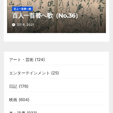
百人一首替へ歌
百人一首替へ歌（No.36）
2月 6, 2021
アート・芸術
(124)
エンターテインメント
(25)
日記
(176)
映画
(604)