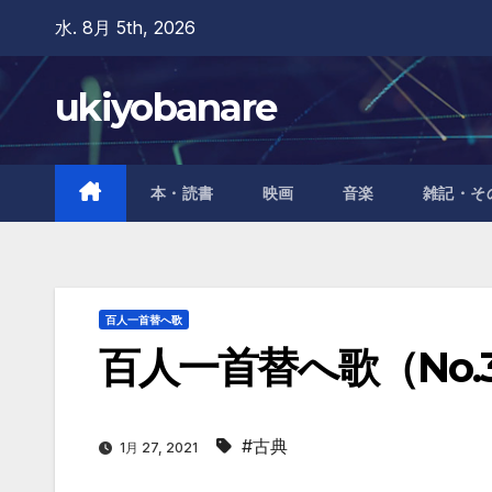
Skip
水. 8月 5th, 2026
to
content
ukiyobanare
本・読書
映画
音楽
雑記・そ
百人一首替へ歌
百人一首替へ歌（No.
#古典
1月 27, 2021