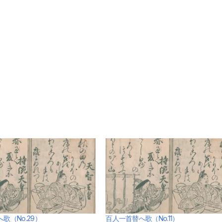
歌（No.29）
百人一首替へ歌（No.11）