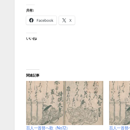
共有:
Facebook
X
いいね:
関連記事
百人一首替へ歌（No.12）
百人一首替へ