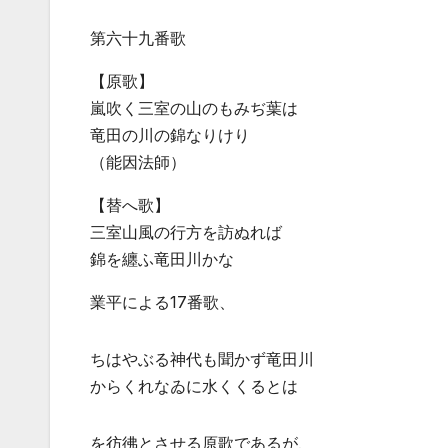
第六十九番歌
【原歌】
嵐吹く三室の山のもみぢ葉は
竜田の川の錦なりけり
（能因法師）
【替へ歌】
三室山風の行方を訪ぬれば
錦を纏ふ竜田川かな
業平による17番歌、
ちはやぶる神代も聞かず竜田川
からくれなゐに水くくるとは
を彷彿とさせる原歌であるが、