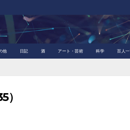
の他
日記
酒
アート・芸術
科学
百人一
35）