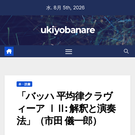
Skip
水. 8月 5th, 2026
to
content
ukiyobanare
本・読書
「バッハ 平均律クラヴ
ィーア ⅠⅡ: 解釈と演奏
法」（市田 儀一郎）