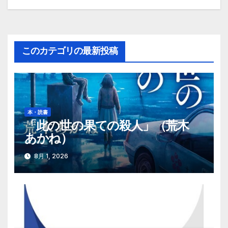
ナ
ビ
ゲ
このカテゴリの最新投稿
ー
シ
ョ
本・読書
「此の世の果ての殺人」（荒木
ン
あかね）
8月 1, 2026