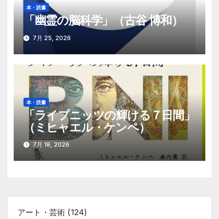
本・読書
「幽霊の脳科学」（古谷 博和）
7月 25, 2026
本・読書
「ライプニッツの輝ける７日間」
（ミヒャエル・ケンペ）
7月 18, 2026
アート・芸術
(124)