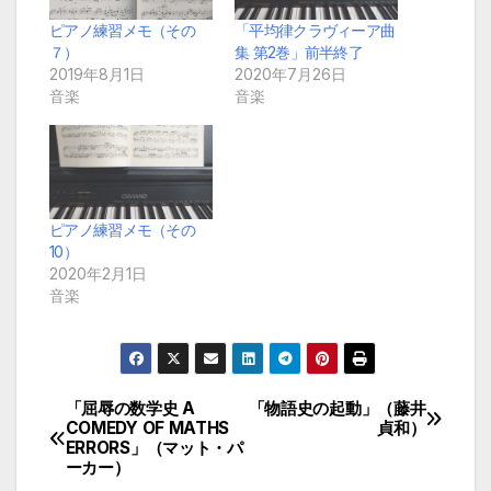
ピアノ練習メモ（その
「平均律クラヴィーア曲
７）
集 第2巻」前半終了
2019年8月1日
2020年7月26日
音楽
音楽
ピアノ練習メモ（その
10）
2020年2月1日
音楽
「屈辱の数学史 A
「物語史の起動」（藤井
投
COMEDY OF MATHS
貞和）
ERRORS」（マット・パ
稿
ーカー）