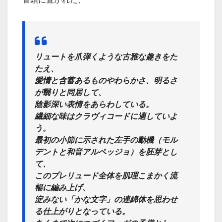
リュートを爪弾くような古雅な趣きをた
たえ、
愛情と含蓄あるものやわらかさ、明るさ
が翳りと同居して、
陰影深い表情をあらわしている。
繊細な味はクラヴィコードに適していよ
う。
最初の小節に示された左手の動機（モル
デントと和音アルペッジョ）を胚芽とし
て、
このプレリュード全体を肌理こまかく流
暢に編み上げ、
淀みない「かな文字」の連綿体を思わせ
る仕上がりとなっている。