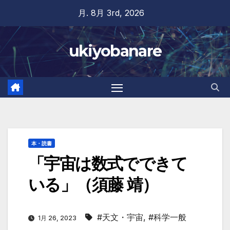
Skip
月. 8月 3rd, 2026
to
content
ukiyobanare
本・読書
「宇宙は数式でできて
いる」（須藤 靖）
#天文・宇宙
,
#科学一般
1月 26, 2023