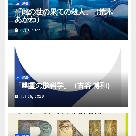
本・読書
ョ
「此の世の果ての殺人」（荒木
あかね）
ン
8月 1, 2026
本・読書
「幽霊の脳科学」（古谷 博和）
7月 25, 2026