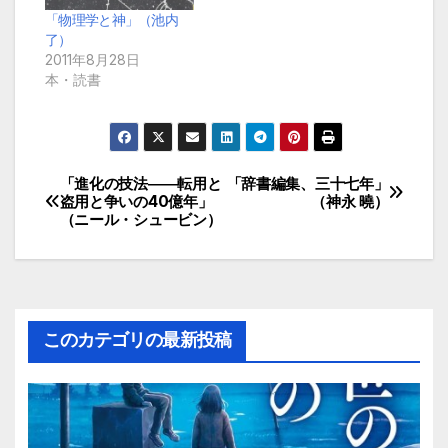
「物理学と神」（池内
了）
2011年8月28日
本・読書
「進化の技法――転用と
「辞書編集、三十七年」
投
盗用と争いの40億年」
（神永 曉）
（ニール・シュービン）
稿
ナ
ビ
このカテゴリの最新投稿
ゲ
ー
シ