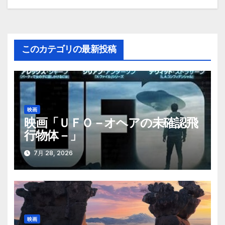
稿
ナ
このカテゴリの最新投稿
ビ
ゲ
ー
映画
シ
映画「ＵＦＯ－オヘアの未確認飛
行物体－」
ョ
ン
7月 28, 2026
映画