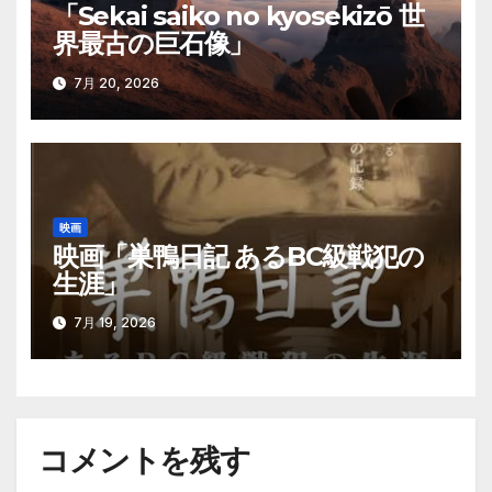
「Sekai saiko no kyosekizō 世
界最古の巨石像」
7月 20, 2026
映画
映画「巣鴨日記 あるBC級戦犯の
生涯」
7月 19, 2026
コメントを残す