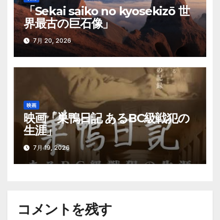
「Sekai saiko no kyosekizō 世
界最古の巨石像」
7月 20, 2026
映画
映画「巣鴨日記 あるBC級戦犯の
生涯」
7月 19, 2026
コメントを残す