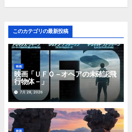
稿
ナ
このカテゴリの最新投稿
ビ
ゲ
ー
映画
シ
映画「ＵＦＯ－オヘアの未確認飛
行物体－」
ョ
ン
7月 28, 2026
映画