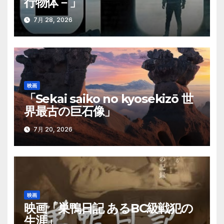
行物体－」
ン
7月 28, 2026
映画
「Sekai saiko no kyosekizō 世
界最古の巨石像」
7月 20, 2026
映画
映画「巣鴨日記 あるBC級戦犯の
生涯」