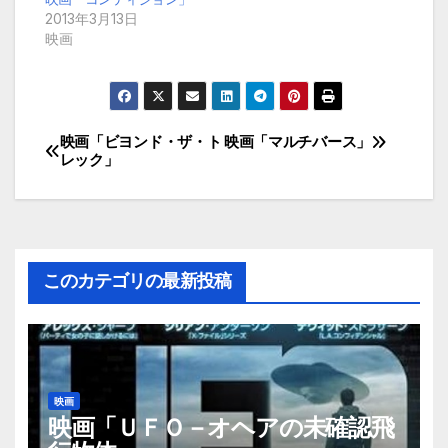
2013年3月13日
映画
映画「ビヨンド・ザ・ト
映画「マルチバース」
投
レック」
稿
ナ
ビ
このカテゴリの最新投稿
ゲ
ー
シ
映画
映画「ＵＦＯ－オヘアの未確認飛
ョ