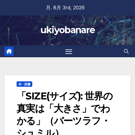
Skip
月. 8月 3rd, 2026
to
content
ukiyobanare
本・読書
「SIZE(サイズ): 世界の
真実は「大きさ」でわ
かる」（バーツラフ・
シュミル）