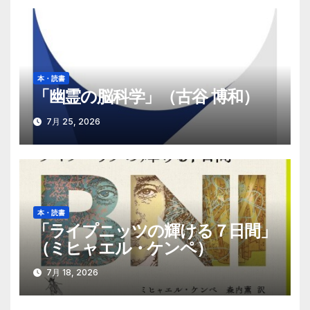
本・読書
「幽霊の脳科学」（古谷 博和）
7月 25, 2026
本・読書
「ライプニッツの輝ける７日間」
（ミヒャエル・ケンペ）
7月 18, 2026