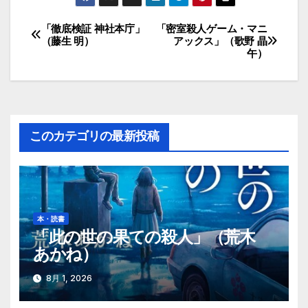
「徹底検証 神社本庁」
「密室殺人ゲーム・マニ
投
（藤生 明）
アックス」（歌野 晶
午）
稿
ナ
ビ
このカテゴリの最新投稿
ゲ
ー
シ
本・読書
ョ
「此の世の果ての殺人」（荒木
あかね）
ン
8月 1, 2026