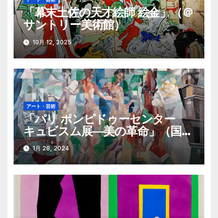
ョ
「幕末土佐の天才絵師 絵金」（＠
サントリー美術館）
ン
10月 12, 2025
アート・芸術
「パリ ポンピドゥーセンター
キュビスム展―美の革命」（国立
西洋美術館）
1月 28, 2024