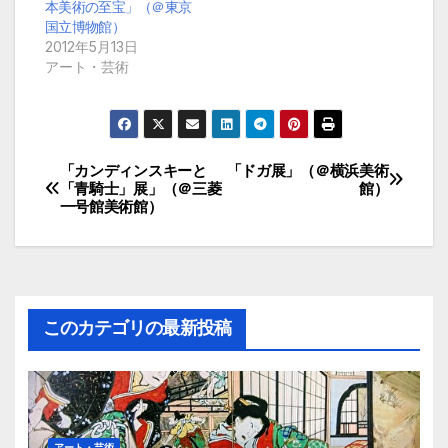
本美術の至宝」（＠東京
国立博物館）
2012年5月13日
アート・芸術
「カンディンスキーと
「ドガ展」（＠横浜美術
投
「青騎士」展」（＠三菱
館）
一号館美術館）
稿
ナ
ビ
このカテゴリの最新投稿
ゲ
ー
シ
アート・芸術