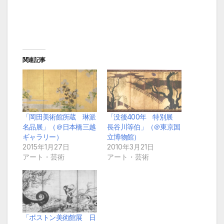
関連記事
「岡田美術館所蔵 琳派
「没後400年 特別展
名品展」（＠日本橋三越
長谷川等伯」（＠東京国
ギャラリー）
立博物館）
2015年1月27日
2010年3月21日
アート・芸術
アート・芸術
「ボストン美術館展 日