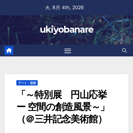
Skip
火. 8月 4th, 2026
to
content
ukiyobanare
アート・芸術
「～特別展 円山応挙
ー 空間の創造風景～」
（＠三井記念美術館）