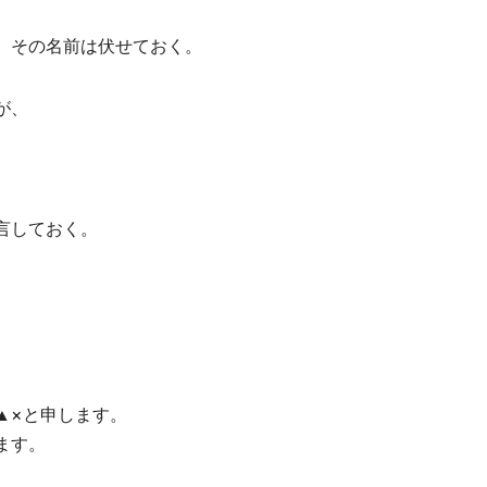
、その名前は伏せておく。
が、
言しておく。
▲×と申します。
ます。