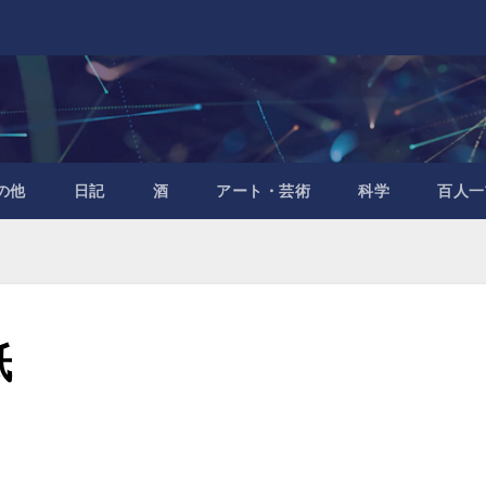
の他
日記
酒
アート・芸術
科学
百人一
紙