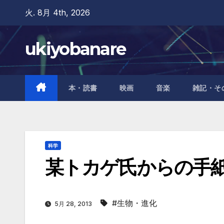
Skip
火. 8月 4th, 2026
to
content
ukiyobanare
本・読書
映画
音楽
雑記・そ
科学
某トカゲ氏からの手
#生物・進化
5月 28, 2013