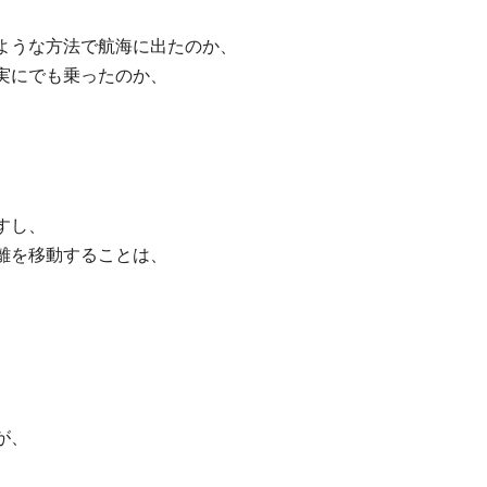
ような方法で航海に出たのか、
実にでも乗ったのか、
すし、
離を移動することは、
が、