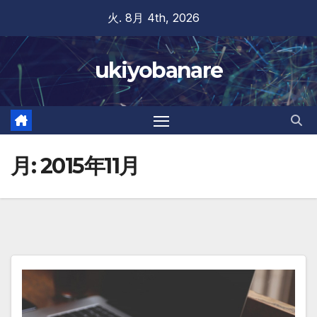
Skip
火. 8月 4th, 2026
to
content
ukiyobanare
月:
2015年11月