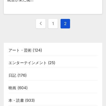
投
1
2
稿
の
アート・芸術
(124)
ペ
ー
エンターテインメント
(25)
ジ
日記
(176)
送
映画
(604)
り
本・読書
(933)