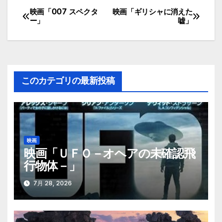
映画「007 スペクタ
映画「ギリシャに消えた
投
ー」
嘘」
稿
ナ
ビ
このカテゴリの最新投稿
ゲ
ー
シ
映画
映画「ＵＦＯ－オヘアの未確認飛
ョ
行物体－」
ン
7月 28, 2026