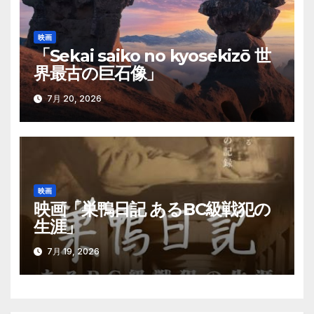
映画
「Sekai saiko no kyosekizō 世
界最古の巨石像」
7月 20, 2026
映画
映画「巣鴨日記 あるBC級戦犯の
生涯」
7月 19, 2026