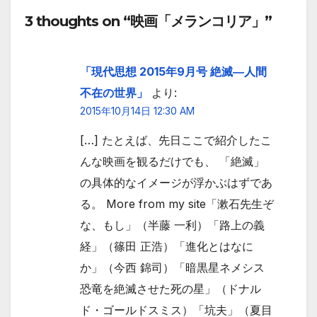
3 thoughts on “映画「メランコリア」”
「現代思想 2015年9月号 絶滅―人間
不在の世界」
より:
2015年10月14日 12:30 AM
[…] たとえば、先日ここで紹介したこ
んな映画を観るだけでも、 「絶滅」
の具体的なイメージが浮かぶはずであ
る。 More from my site「漱石先生ぞ
な、もし」（半藤 一利）「路上の義
経」（篠田 正浩）「進化とはなに
か」（今西 錦司）「暗黒星ネメシス
恐竜を絶滅させた死の星」（ドナル
ド・ゴールドスミス）「坑夫」（夏目