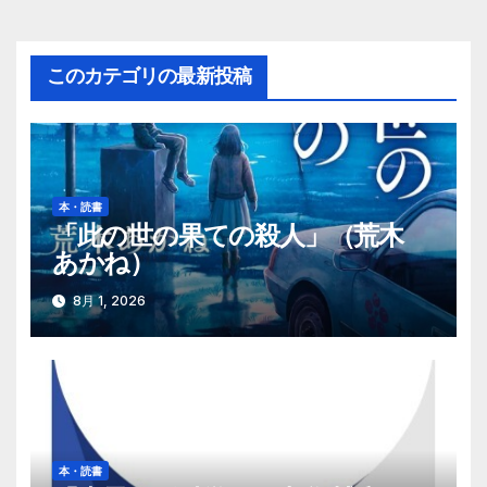
ナ
ビ
このカテゴリの最新投稿
ゲ
ー
シ
本・読書
「此の世の果ての殺人」（荒木
ョ
あかね）
ン
8月 1, 2026
本・読書