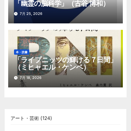
「幽霊の脳科学」（古谷 博和）
7月 25, 2026
本・読書
「ライプニッツの輝ける７日間」
（ミヒャエル・ケンペ）
7月 18, 2026
アート・芸術
(124)