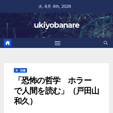
Skip
火. 8月 4th, 2026
to
content
ukiyobanare
本・読書
「恐怖の哲学 ホラー
で人間を読む」（戸田山
和久）