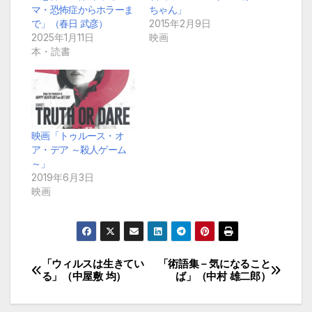
マ・恐怖症からホラーま
ちゃん」
で」（春日 武彦）
2015年2月9日
2025年1月11日
映画
本・読書
映画「トゥルース・オ
ア・デア ～殺人ゲーム
～」
2019年6月3日
映画
「ウィルスは生きてい
「術語集－気になること
投
る」（中屋敷 均）
ば」（中村 雄二郎）
稿