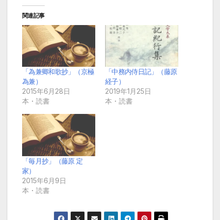
関連記事
「為兼卿和歌抄」（京極
「中務内侍日記」（藤原
為兼）
経子）
2015年6月28日
2019年1月25日
本・読書
本・読書
「毎月抄」（藤原 定
家）
2015年6月9日
本・読書