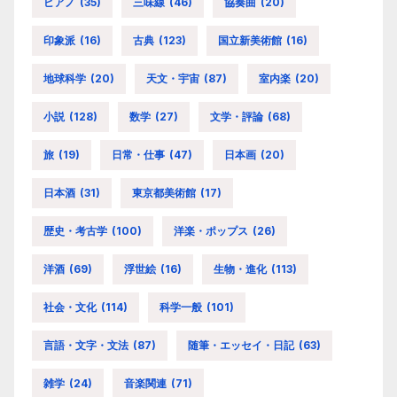
ピアノ
(35)
三味線
(46)
協奏曲
(20)
印象派
(16)
古典
(123)
国立新美術館
(16)
地球科学
(20)
天文・宇宙
(87)
室内楽
(20)
小説
(128)
数学
(27)
文学・評論
(68)
旅
(19)
日常・仕事
(47)
日本画
(20)
日本酒
(31)
東京都美術館
(17)
歴史・考古学
(100)
洋楽・ポップス
(26)
洋酒
(69)
浮世絵
(16)
生物・進化
(113)
社会・文化
(114)
科学一般
(101)
言語・文字・文法
(87)
随筆・エッセイ・日記
(63)
雑学
(24)
音楽関連
(71)