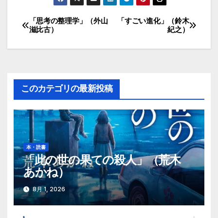
「思考の整理学」（外山
「すごい進化」（鈴木
投
滋比古）
紀之）
稿
ナ
ビ
このカテゴリの最新投稿
ゲ
ー
シ
本・読書
「此の世の果ての殺人」（荒木
ョ
あかね）
ン
8月 1, 2026