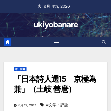
Skip
火. 8月 4th, 2026
to
content
ukiyobanare
本・読書
「日本詩人選15 京極為
兼」（土岐 善麿）
#文学・評論
6月 12, 2017