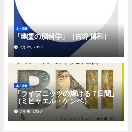
本・読書
「幽霊の脳科学」（古谷 博和）
7月 25, 2026
本・読書
「ライプニッツの輝ける７日間」
（ミヒャエル・ケンペ）
7月 18, 2026