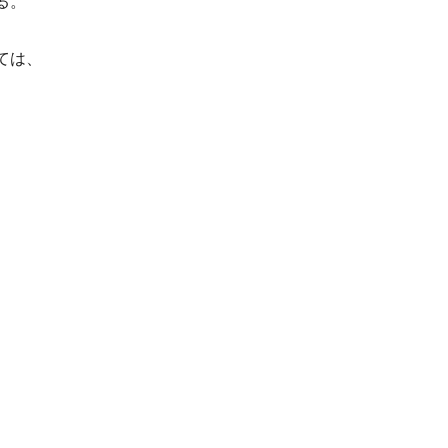
る。
ては、
、