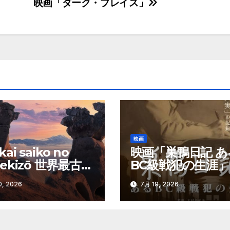
映画「ダーク・プレイス」
映画
ai saiko no
映画「巣鴨日記 あ
sekizō 世界最古の
BC級戦犯の生涯」
像」
, 2026
7月 19, 2026