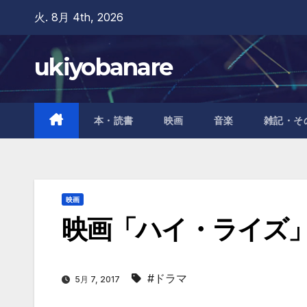
Skip
火. 8月 4th, 2026
to
content
ukiyobanare
本・読書
映画
音楽
雑記・そ
映画
映画「ハイ・ライズ
#ドラマ
5月 7, 2017