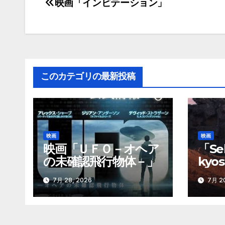
映画「インビテーション」
投
稿
ナ
ビ
このカテゴリの最新投稿
ゲ
ー
シ
映画
映画
ョ
映画「ＵＦＯ－オヘア
「Sek
の未確認飛行物体－」
kyo
ン
巨石
7月 28, 2026
7月 20