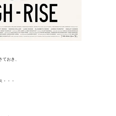
さておき、
ス・・・
、