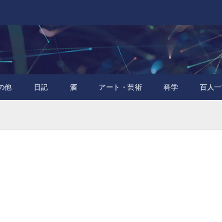
の他
日記
酒
アート・芸術
科学
百人一
」