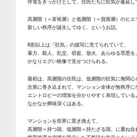
停電をきっかけとして、住民たちに狂気が蔓延し
高層階（＝富裕層）と低層階（＝貧困層）のヒエ
新しい秩序が誕生してゆく、というお話。
8割以上は「狂気」の描写に充てられていて、
暴力、殺人、乱交、窃盗、放火、あらゆる罪悪を
かなりエグい映像で見せつけられる。
最初は、高層階の住民は、低層階の狂気に無関心
次第に巻き込まれて、マンション全体が無秩序に
エントロピーの増加を分かりやすく表現している
なかなか興味深くはある。
マンションを世界に置き換えて、
高層階＝持つ国、低層階＝持たざる国、に重ね合