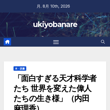
Skip
月. 8月 10th, 2026
to
content
ukiyobanare
本・読書
「面白すぎる天才科学者
たち 世界を変えた偉人
たちの生き様」（内田
麻理香）