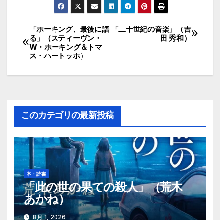
「ホーキング、最後に語
「二十世紀の音楽」（吉
投
る」（スティーヴン・
田 秀和）
W・ホーキング＆トマ
稿
ス・ハートッホ）
ナ
ビ
ゲ
このカテゴリの最新投稿
ー
シ
ョ
本・読書
「此の世の果ての殺人」（荒木
ン
あかね）
8月 1, 2026