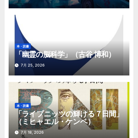
本・読書
「幽霊の脳科学」（古谷 博和）
7月 25, 2026
本・読書
「ライプニッツの輝ける７日間」
（ミヒャエル・ケンペ）
7月 18, 2026