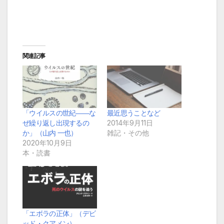
関連記事
「ウイルスの世紀――な
最近思うことなど
ぜ繰り返し出現するの
2014年9月11日
か」（山内 一也）
雑記・その他
2020年10月9日
本・読書
「エボラの正体」（デビ
ッド・クアメン）