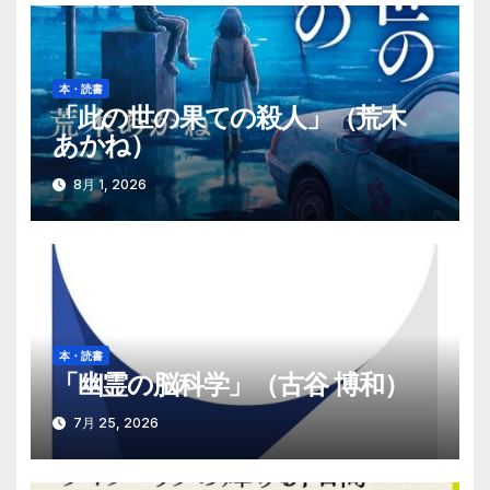
ー
シ
本・読書
「此の世の果ての殺人」（荒木
ョ
あかね）
ン
8月 1, 2026
本・読書
「幽霊の脳科学」（古谷 博和）
7月 25, 2026