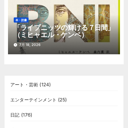
本・読書
「ライプニッツの輝ける７日間」
（ミヒャエル・ケンペ）
7月 18, 2026
アート・芸術
(124)
エンターテインメント
(25)
日記
(176)