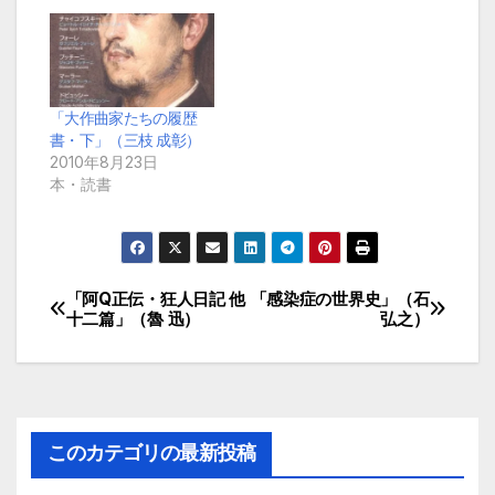
「大作曲家たちの履歴
書・下」（三枝 成彰）
2010年8月23日
本・読書
「阿Q正伝・狂人日記 他
「感染症の世界史」（石
投
十二篇」（魯 迅）
弘之）
稿
ナ
ビ
このカテゴリの最新投稿
ゲ