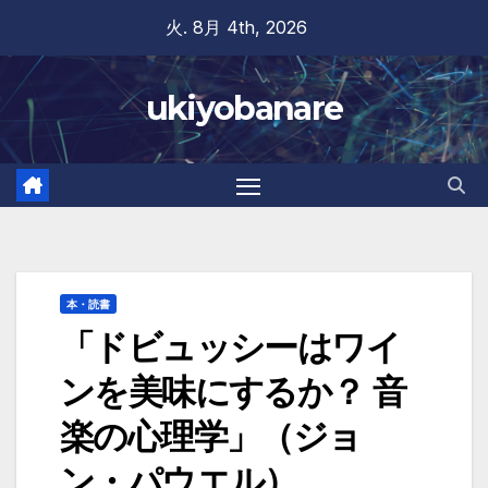
Skip
火. 8月 4th, 2026
to
content
ukiyobanare
本・読書
「ドビュッシーはワイ
ンを美味にするか？ 音
楽の心理学」（ジョ
ン・パウエル）