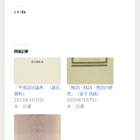
いいね:
関連記事
「平安語法論考」（碁石
「称詞・枕詞・序詞の研
雅利）
究」（金子 武雄）
2023年3月21日
2020年11月11日
本・読書
本・読書