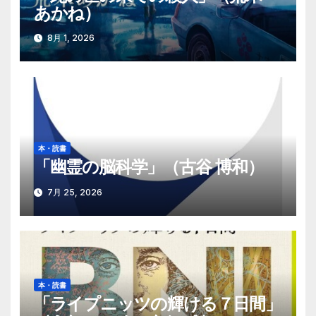
ョ
あかね）
ン
8月 1, 2026
本・読書
「幽霊の脳科学」（古谷 博和）
7月 25, 2026
本・読書
「ライプニッツの輝ける７日間」