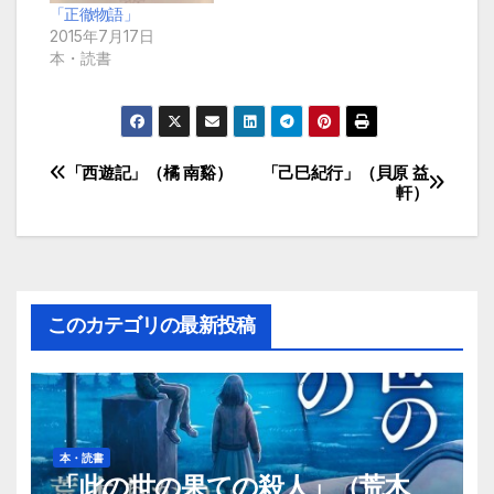
「正徹物語」
2015年7月17日
本・読書
「西遊記」（橘 南谿）
「己巳紀行」（貝原 益
投
軒）
稿
ナ
ビ
このカテゴリの最新投稿
ゲ
ー
シ
本・読書
「此の世の果ての殺人」（荒木