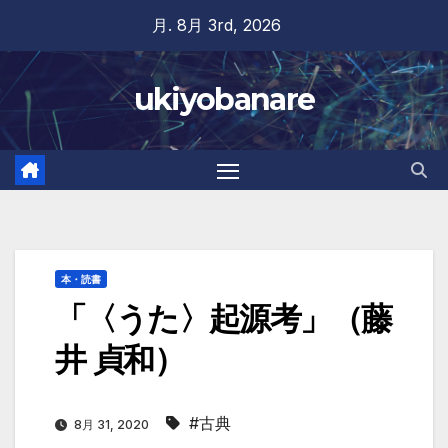
Skip
月. 8月 3rd, 2026
to
content
ukiyobanare
本・読書
「〈うた〉起源考」（藤
井 貞和）
#古典
8月 31, 2020