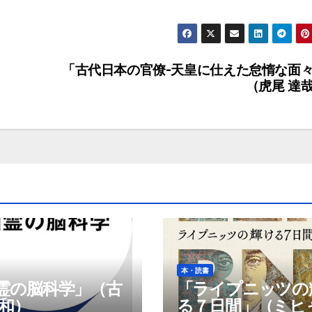
「古代日本の官僚-天皇に仕えた怠惰な面
（虎尾 達
本・読書
霊の脳科学」（古
「ライプニッツの
博和）
る７日間」（ミヒ