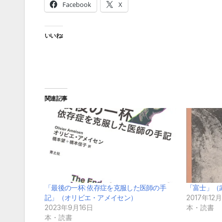
Facebook
X
いいね:
関連記事
「最後の一杯: 依存症を克服した医師の手
「富士」（
記」（オリビエ・アメイセン）
2017年12
2023年9月16日
本・読書
本・読書