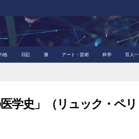
の他
日記
酒
アート・芸術
科学
百人一
の医学史」（リュック・ペリ