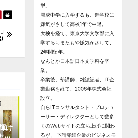
型。
開成中学に入学するも、進学校に
嫌気がさして高校1年で中退。
々」
大検を経て、東京大学文学部に入
哉）
学するもまたもや嫌気がさして、
2年間留年。
なんとか日本語日本文学科を卒
業。
卒業後、塾講師、雑誌記者、IT企
業勤務を経て、2006年株式会社
設立。
自らITコンサルタント・プロデュ
ーサー・ディレクターとして数多
くのWebサイトの立ち上げに関わ
輝け
ャエ
るが、 下請零細企業のビジネスモ