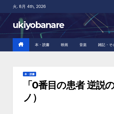
Skip
火. 8月 4th, 2026
to
content
ukiyobanare
本・読書
映画
音楽
雑記・そ
本・読書
「0番目の患者 逆説
ノ）