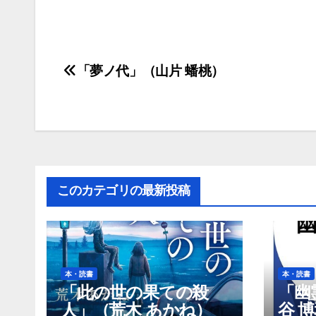
「夢ノ代」（山片 蟠桃）
投
稿
ナ
ビ
ゲ
このカテゴリの最新投稿
ー
シ
ョ
本・読書
本・読書
「此の世の果ての殺
「幽
ン
人」（荒木 あかね）
谷 