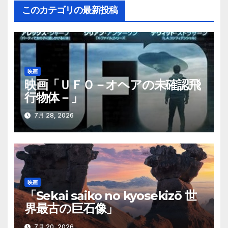
このカテゴリの最新投稿
ビ
ゲ
ー
映画
シ
映画「ＵＦＯ－オヘアの未確認飛
行物体－」
ョ
ン
7月 28, 2026
映画
「Sekai saiko no kyosekizō 世
界最古の巨石像」
7月 20, 2026